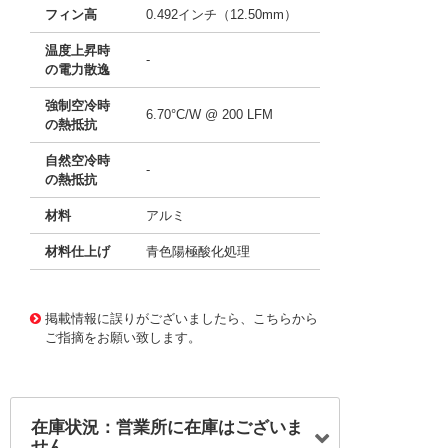
フィン高
0.492インチ（12.50mm）
温度上昇時
-
の電力散逸
強制空冷時
6.70°C/W @ 200 LFM
の熱抵抗
自然空冷時
-
の熱抵抗
材料
アルミ
材料仕上げ
青色陽極酸化処理
11637949
!041! ATS-50230G-C1-R0
掲載情報に誤りがございましたら、こちらから
ご指摘をお願い致します。
在庫状況：営業所に在庫はございま
せん。