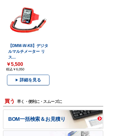
【DMM-W-K8】デジタ
ルマルチメーター リ
ス...
￥5,500
税込￥6,050
詳細を見る
買う
早く・便利に・スムーズに
BOM一括検索＆お見積り