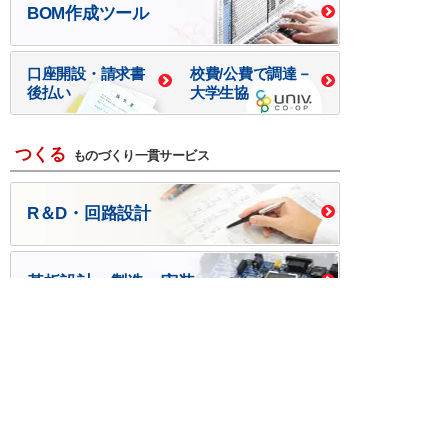
BOM作成ツール
口座開設・請求書
校費/公費で調達－
後払い
大学生協
つくる
ものづくり一貫サービス
R＆D・回路設計
基板設計・製造・実装
ケース・ハーネス加工
※掲載されている価格には消費税、各種手数料が含まれ
ておりません。別途消費税およびお支払方法に応じた