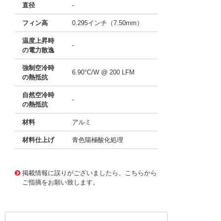
直径
-
フィン高
0.295インチ（7.50mm）
温度上昇時
-
の電力散逸
強制空冷時
6.90°C/W @ 200 LFM
の熱抵抗
自然空冷時
-
の熱抵抗
材料
アルミ
材料仕上げ
青色陽極酸化処理
11637969
!041! ATS-50310B-C0-R0
掲載情報に誤りがございましたら、こちらから
ご指摘をお願い致します。