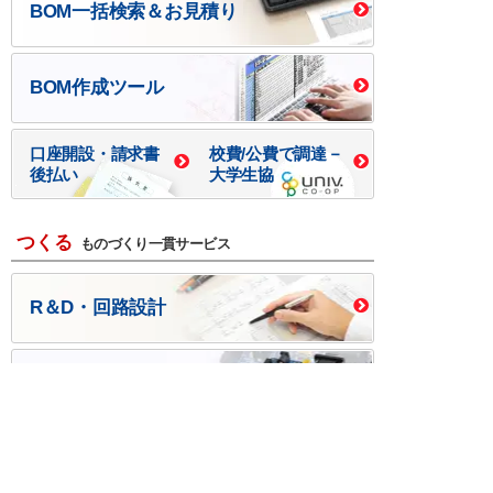
BOM一括検索＆お見積り
BOM作成ツール
口座開設・請求書
校費/公費で調達－
後払い
大学生協
つくる
ものづくり一貫サービス
R＆D・回路設計
基板設計・製造・実装
ケース・ハーネス加工