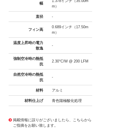
1.378インチ（35.00m
幅
m）
直径
-
0.689インチ（17.50m
フィン高
m）
温度上昇時の電力
-
散逸
強制空冷時の熱抵
2.30°C/W @ 200 LFM
抗
自然空冷時の熱抵
-
抗
材料
アルミ
材料仕上げ
青色陽極酸化処理
11637985
!041! ATS-50350P-C3-R0
掲載情報に誤りがございましたら、こちらから
ご指摘をお願い致します。