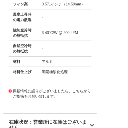
フィン高
0.571インチ（14.50mm）
温度上昇時
-
の電力散逸
強制空冷時
3.40°C/W @ 200 LFM
の熱抵抗
自然空冷時
-
の熱抵抗
材料
アルミ
材料仕上げ
黒陽極酸化処理
11638034
!041! ATS-51330K-C1-R0
掲載情報に誤りがございましたら、こちらから
ご指摘をお願い致します。
在庫状況：営業所に在庫はございま
せん。