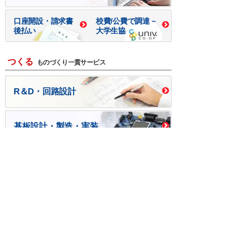
口座開設・請求書
校費/公費で調達－
後払い
大学生協
つくる
ものづくり一貫サービス
R＆D・回路設計
基板設計・製造・実装
ケース・ハーネス加工
※掲載されている価格には消費税、各種手数料が含まれ
ておりません。別途消費税およびお支払方法に応じた
手数料が必要になります。