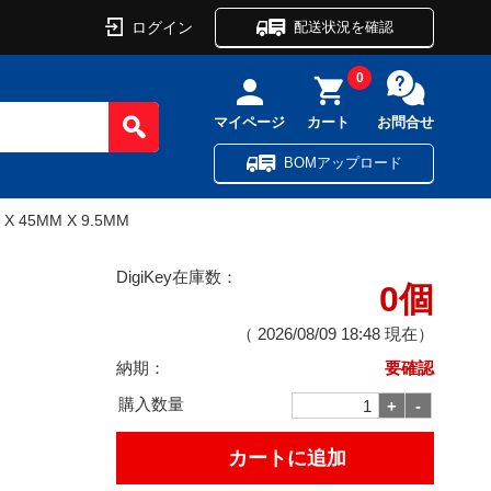
ログイン
配送状況を確認
0
マイページ
カート
お問合せ
BOMアップロード
 X 45MM X 9.5MM
DigiKey在庫数：
0個
（
2026/08/09 18:48
現在）
納期：
要確認
購入数量