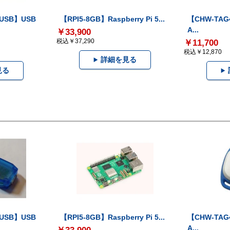
-USB】USB
【RPI5-8GB】Raspberry Pi 5...
【CHW-TAG4
A...
￥33,900
税込￥37,290
￥11,700
税込￥12,870
詳細を見る
見る
-USB】USB
【RPI5-8GB】Raspberry Pi 5...
【CHW-TAG4
A...