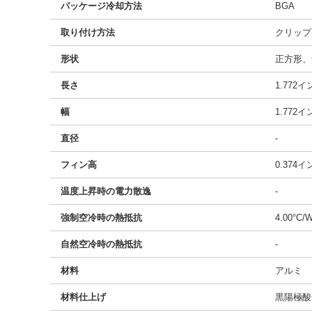
パッケージ冷却方法
BGA
取り付け方法
クリップ
形状
正方形、
長さ
1.772
幅
1.772
直径
-
フィン高
0.374
温度上昇時の電力散逸
-
強制空冷時の熱抵抗
4.00°C/
自然空冷時の熱抵抗
-
材料
アルミ
材料仕上げ
黒陽極酸