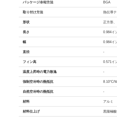
パッケージ冷却方法
BGA
取り付け方法
熱伝導テ
形状
正方形、
長さ
0.984
幅
0.984
直径
-
フィン高
0.571
温度上昇時の電力散逸
-
強制空冷時の熱抵抗
8.10°C/
自然空冷時の熱抵抗
-
材料
アルミ
材料仕上げ
黒陽極酸