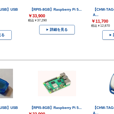
-USB】USB
【RPI5-8GB】Raspberry Pi 5...
【CHW-TAG4
A...
￥33,900
税込￥37,290
￥11,700
税込￥12,870
詳細を見る
見る
-USB】USB
【RPI5-8GB】Raspberry Pi 5...
【CHW-TAG4
A...