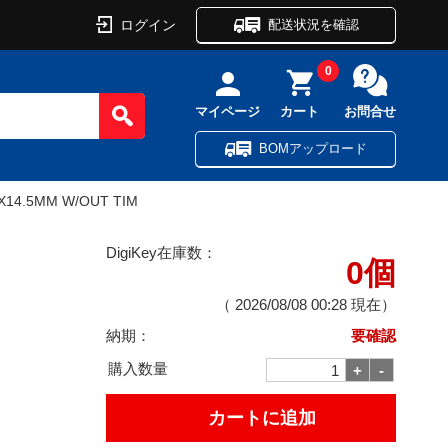
ログイン
配送状況を確認
0
マイページ
カート
お問合せ
BOMアップロード
X14.5MM W/OUT TIM
DigiKey在庫数：
0個
（
2026/08/08 00:28
現在）
納期：
要確認
購入数量