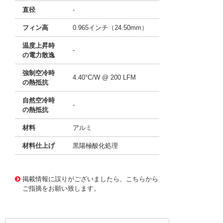
直径
-
フィン高
0.965インチ（24.50mm）
温度上昇時
-
の電力散逸
強制空冷時
4.40°C/W @ 200 LFM
の熱抵抗
自然空冷時
-
の熱抵抗
材料
アルミ
材料仕上げ
黒陽極酸化処理
11638255
!041! ATS-54250W-C0-R0
掲載情報に誤りがございましたら、こちらから
ご指摘をお願い致します。