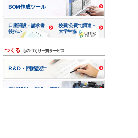
BOM作成ツール
口座開設・請求書
校費/公費で調達－
後払い
大学生協
つくる
ものづくり一貫サービス
R＆D・回路設計
基板設計・製造・実装
ケース・ハーネス加工
※掲載されている価格には消費税、各種手数料が含まれ