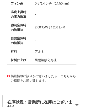
フィン高
0.571インチ（14.50mm）
温度上昇時
-
の電力散逸
強制空冷時
2.00°C/W @ 200 LFM
の熱抵抗
自然空冷時
-
の熱抵抗
材料
アルミ
材料仕上げ
黒陽極酸化処理
11638554
!041! ATS-61330K-C1-R0
掲載情報に誤りがございましたら、こちらから
ご指摘をお願い致します。
在庫状況：営業所に在庫はございま
せん。