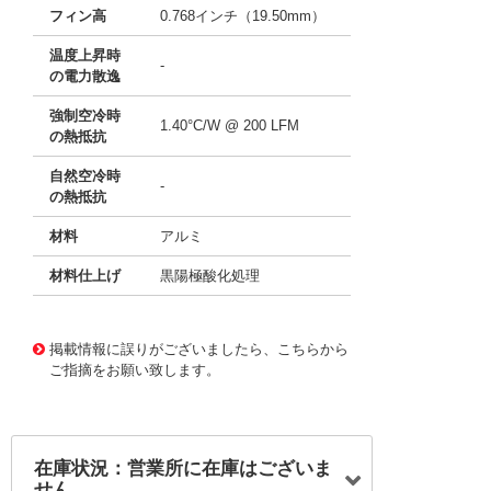
フィン高
0.768インチ（19.50mm）
温度上昇時
-
の電力散逸
強制空冷時
1.40°C/W @ 200 LFM
の熱抵抗
自然空冷時
-
の熱抵抗
材料
アルミ
材料仕上げ
黒陽極酸化処理
11638575
!041! ATS-61450R-C1-R0
掲載情報に誤りがございましたら、こちらから
ご指摘をお願い致します。
在庫状況：営業所に在庫はございま
せん。