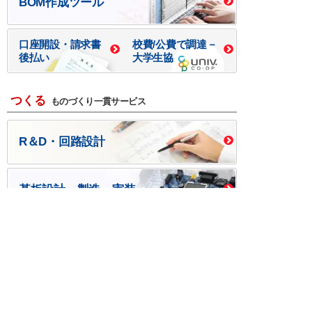
BOM作成ツール
口座開設・請求書
校費/公費で調達－
後払い
大学生協
つくる
ものづくり一貫サービス
R＆D・回路設計
基板設計・製造・実装
ケース・ハーネス加工
※掲載されている価格には消費税、各種手数料が含まれ
ておりません。別途消費税およびお支払方法に応じた