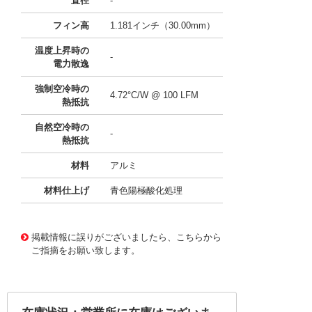
直径
-
フィン高
1.181インチ（30.00mm）
温度上昇時の
-
電力散逸
強制空冷時の
4.72°C/W @ 100 LFM
熱抵抗
自然空冷時の
-
熱抵抗
材料
アルミ
材料仕上げ
青色陽極酸化処理
11638632
!041! ATS-CPX030030030-145-C2-R0
掲載情報に誤りがございましたら、こちらから
ご指摘をお願い致します。