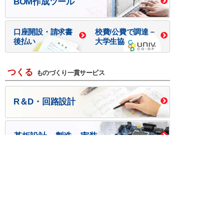
BOM作成ツール
口座開設・請求書
校費/公費で調達－
後払い
大学生協
つくる
ものづくり一貫サービス
R＆D・回路設計
基板設計・製造・実装
ケース・ハーネス加工
※掲載されている価格には消費税、各種手数料が含まれ
ておりません。別途消費税およびお支払方法に応じた