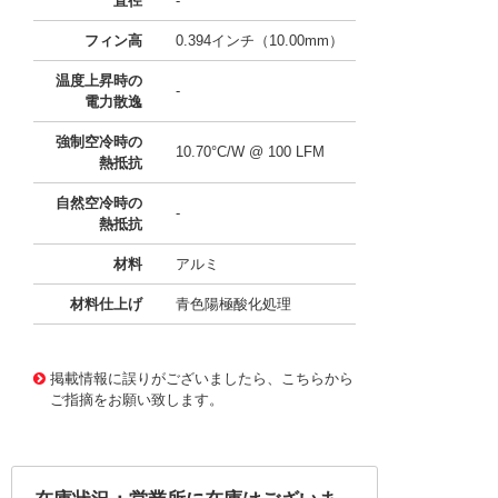
直径
-
フィン高
0.394インチ（10.00mm）
温度上昇時の
-
電力散逸
強制空冷時の
10.70°C/W @ 100 LFM
熱抵抗
自然空冷時の
-
熱抵抗
材料
アルミ
材料仕上げ
青色陽極酸化処理
11638743
!041! ATS-CPX045045010-159-C2-R0
掲載情報に誤りがございましたら、こちらから
ご指摘をお願い致します。