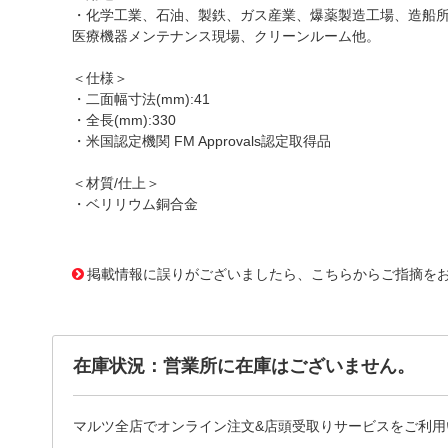
・化学工業、石油、製鉄、ガス産業、爆薬製造工場、造船
医療機器メンテナンス現場、クリーンルーム他。
＜仕様＞
・二面幅寸法(mm):41
・全長(mm):330
・米国認定機関 FM Approvals認定取得品
＜材質/仕上＞
・ベリリウム銅合金
1163889 0000000200795716
!095! CBKO-41
掲載情報に誤りがございましたら、こちらからご指摘を
在庫状況：営業所に在庫はございません。
マルツ全店でオンライン注文&店頭受取りサービスをご利用