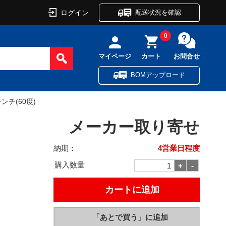
ログイン
配送状況を確認
0
マイページ
カート
お問合せ
BOMアップロード
ンチ(60度)
メーカー取り寄せ
納期：
4営業日程度
購入数量