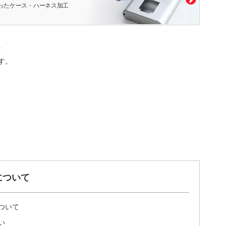
ったケース・ハーネス加工
。
す。
について
ついて
い