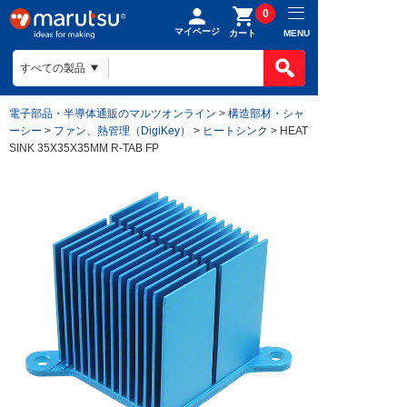
0
マイページ
MENU
カート
電子部品・半導体通販のマルツオンライン
>
構造部材・シャ
ーシー
>
ファン、熱管理（DigiKey）
>
ヒートシンク
> HEAT
SINK 35X35X35MM R-TAB FP