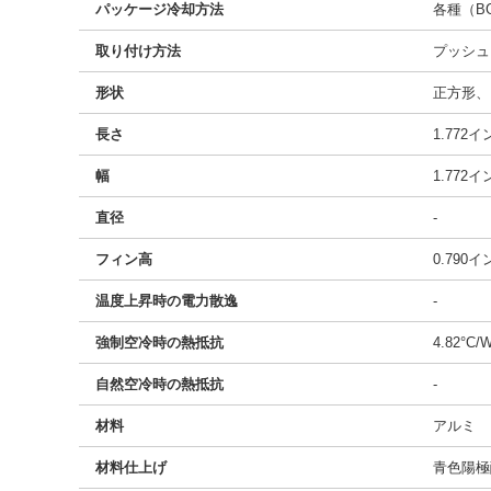
パッケージ冷却方法
各種（BG
取り付け方法
プッシュ
形状
正方形、
長さ
1.772
幅
1.772
直径
-
フィン高
0.790
温度上昇時の電力散逸
-
強制空冷時の熱抵抗
4.82°C/
自然空冷時の熱抵抗
-
材料
アルミ
材料仕上げ
青色陽極