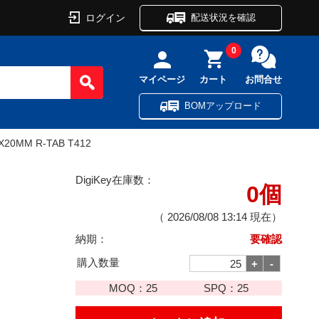
ログイン
配送状況を確認
0
マイページ
カート
お問合せ
BOMアップロード
X20MM R-TAB T412
DigiKey在庫数：
0個
（
2026/08/08 13:14
現在）
納期：
要確認
購入数量
MOQ：
25
SPQ：
25