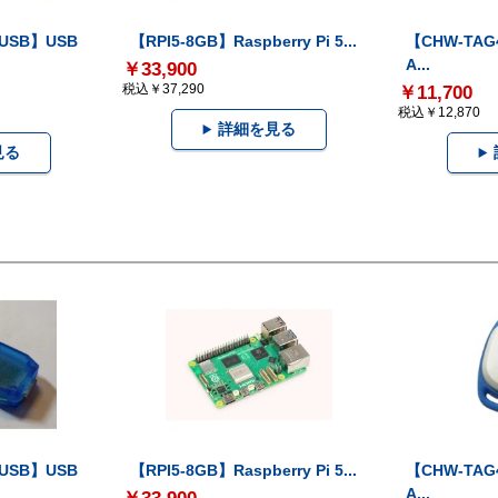
-USB】USB
【RPI5-8GB】Raspberry Pi 5...
【CHW-TAG4
A...
￥33,900
税込￥37,290
￥11,700
税込￥12,870
詳細を見る
見る
-USB】USB
【RPI5-8GB】Raspberry Pi 5...
【CHW-TAG4
A...