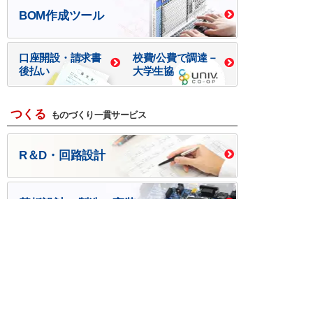
BOM作成ツール
口座開設・請求書
校費/公費で調達－
後払い
大学生協
つくる
ものづくり一貫サービス
R＆D・回路設計
基板設計・製造・実装
ケース・ハーネス加工
※掲載されている価格には消費税、各種手数料が含まれ