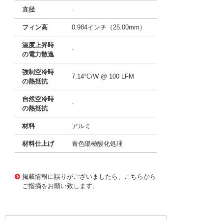
直径
-
フィン高
0.984インチ（25.00mm）
温度上昇時
-
の電力散逸
強制空冷時
7.14°C/W @ 100 LFM
の熱抵抗
自然空冷時
-
の熱抵抗
材料
アルミ
材料仕上げ
青色陽極酸化処理
11639599
!041! ATS-H1-20-C2-R0
掲載情報に誤りがございましたら、こちらから
ご指摘をお願い致します。