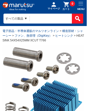
0
マイページ
MENU
カート
電子部品・半導体通販のマルツオンライン
>
構造部材・シャ
ーシー
>
ファン、熱管理（DigiKey）
>
ヒートシンク
> HEAT
SINK 54X54X25MM XCUT T766