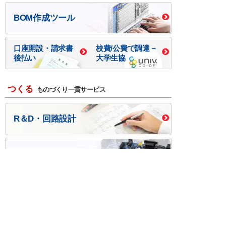
BOM作成ツール
口座開設・請求書
校費/公費で調達－
後払い
大学生協
つくる
ものづくり一貫サービス
R＆D・回路設計
基板設計・製造・実装
ケース・ハーネス加工
※掲載されている価格には消費税、各種手数料が含まれ