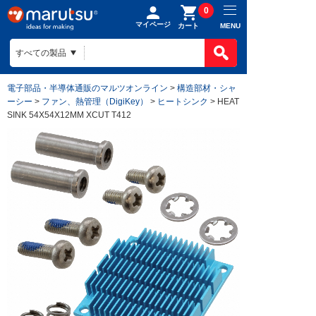
0
マイページ
MENU
カート
電子部品・半導体通販のマルツオンライン
>
構造部材・シャ
ーシー
>
ファン、熱管理（DigiKey）
>
ヒートシンク
> HEAT
SINK 54X54X12MM XCUT T412