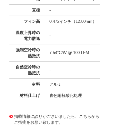
直径
-
フィン高
0.472インチ（12.00mm）
温度上昇時の
-
電力散逸
強制空冷時の
7.54°C/W @ 100 LFM
熱抵抗
自然空冷時の
-
熱抵抗
材料
アルミ
材料仕上げ
青色陽極酸化処理
11639615
!041! ATS-H1-204-C3-R0
掲載情報に誤りがございましたら、こちらから
ご指摘をお願い致します。