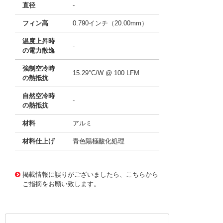
直径
-
フィン高
0.790インチ（20.00mm）
温度上昇時
-
の電力散逸
強制空冷時
15.29°C/W @ 100 LFM
の熱抵抗
自然空冷時
-
の熱抵抗
材料
アルミ
材料仕上げ
青色陽極酸化処理
11639708
!041! ATS-H1-45-C3-R0
掲載情報に誤りがございましたら、こちらから
ご指摘をお願い致します。