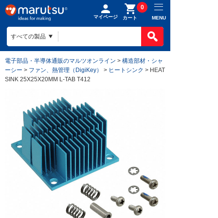
0
マイページ
MENU
カート
電子部品・半導体通販のマルツオンライン
>
構造部材・シャ
ーシー
>
ファン、熱管理（DigiKey）
>
ヒートシンク
> HEAT
SINK 25X25X20MM L-TAB T412