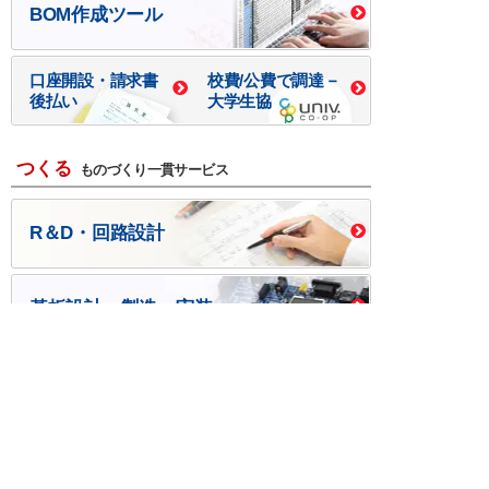
BOM作成ツール
口座開設・請求書
校費/公費で調達－
後払い
大学生協
つくる
ものづくり一貫サービス
R＆D・回路設計
基板設計・製造・実装
ケース・ハーネス加工
※掲載されている価格には消費税、各種手数料が含まれ
ておりません。別途消費税およびお支払方法に応じた