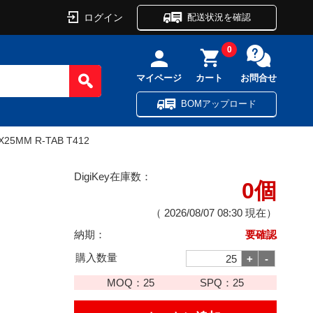
ログイン
配送状況を確認
0
マイページ
カート
お問合せ
BOMアップロード
X25MM R-TAB T412
DigiKey在庫数：
0個
（
2026/08/07 08:30
現在）
納期：
要確認
購入数量
MOQ：
25
SPQ：
25