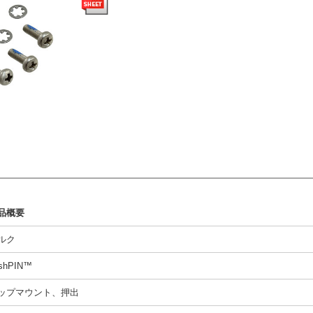
品概要
ルク
shPIN™
ップマウント、押出