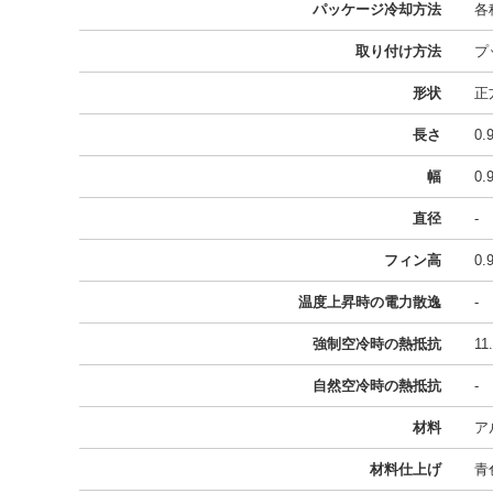
パッケージ冷却方法
各
取り付け方法
プ
形状
正
長さ
0
幅
0
直径
-
フィン高
0
温度上昇時の電力散逸
-
強制空冷時の熱抵抗
11
自然空冷時の熱抵抗
-
材料
ア
材料仕上げ
青