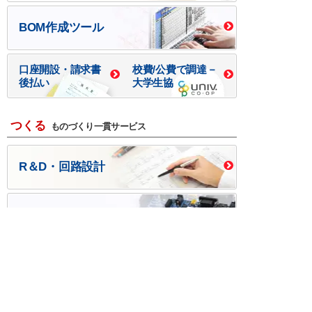
BOM作成ツール
口座開設・請求書
校費/公費で調達－
後払い
大学生協
つくる
ものづくり一貫サービス
R＆D・回路設計
基板設計・製造・実装
ケース・ハーネス加工