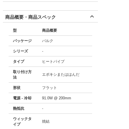
商品概要・商品スペック
型
商品概要
パッケージ
バルク
シリーズ
-
タイプ
ヒートパイプ
取り付け方
エポキシまたははんだ
法
形状
フラット
電源 - 冷却
91.0W @ 200mm
熱抵抗
-
ウィックタ
焼結
イプ