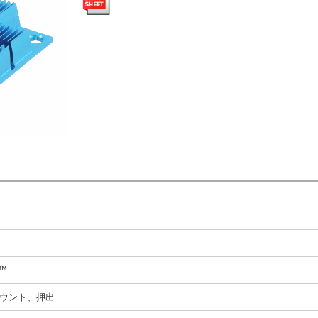
N™
ウント、押出