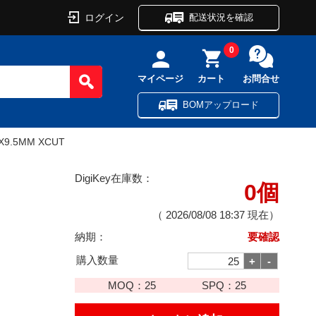
ログイン
配送状況を確認
0
マイページ
カート
お問合せ
BOMアップロード
0X9.5MM XCUT
DigiKey在庫数：
0個
（
2026/08/08 18:37
現在）
納期：
要確認
購入数量
MOQ：
25
SPQ：
25