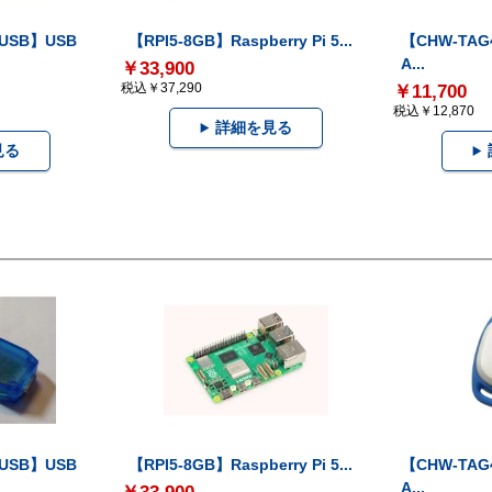
-USB】USB
【RPI5-8GB】Raspberry Pi 5...
【CHW-TAG4
A...
￥33,900
税込￥37,290
￥11,700
税込￥12,870
詳細を見る
見る
-USB】USB
【RPI5-8GB】Raspberry Pi 5...
【CHW-TAG4
A...