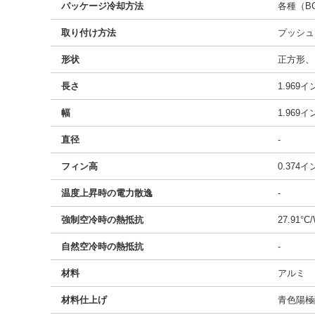
パッケージ冷却方法
各種（BG
取り付け方法
プッシュ
形状
正方形、
長さ
1.969
幅
1.969
直径
-
フィン高
0.374
温度上昇時の電力散逸
-
強制空冷時の熱抵抗
27.91°C
自然空冷時の熱抵抗
-
材料
アルミ
材料仕上げ
青色陽極