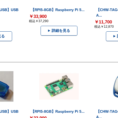
-USB】USB
【RPI5-8GB】Raspberry Pi 5...
【CHW-TAG4
A...
￥33,900
税込￥37,290
￥11,700
税込￥12,870
詳細を見る
見る
-USB】USB
【RPI5-8GB】Raspberry Pi 5...
【CHW-TAG4
A...