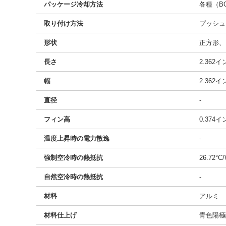
パッケージ冷却方法
各種（BG
取り付け方法
プッシュ
形状
正方形、
長さ
2.362
幅
2.362
直径
-
フィン高
0.374
温度上昇時の電力散逸
-
強制空冷時の熱抵抗
26.72°C
自然空冷時の熱抵抗
-
材料
アルミ
材料仕上げ
青色陽極