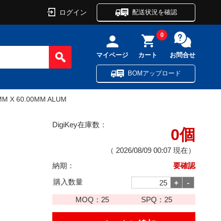
ログイン
配送状況を確認
0
マイページ
カート
お問合せ
BOMアップロード
MM X 60.00MM ALUM
DigiKey在庫数：
0個
（
2026/08/09 00:07
現在）
納期：
要確認
購入数量
MOQ：
25
SPQ：
25