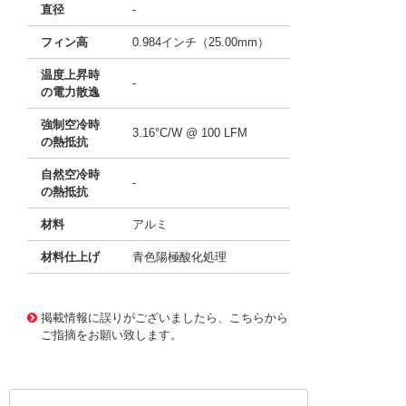
直径
-
フィン高
0.984インチ（25.00mm）
温度上昇時
-
の電力散逸
強制空冷時
3.16°C/W @ 100 LFM
の熱抵抗
自然空冷時
-
の熱抵抗
材料
アルミ
材料仕上げ
青色陽極酸化処理
11640031
!041! ATS-P1-124-C1-R0
掲載情報に誤りがございましたら、こちらから
ご指摘をお願い致します。