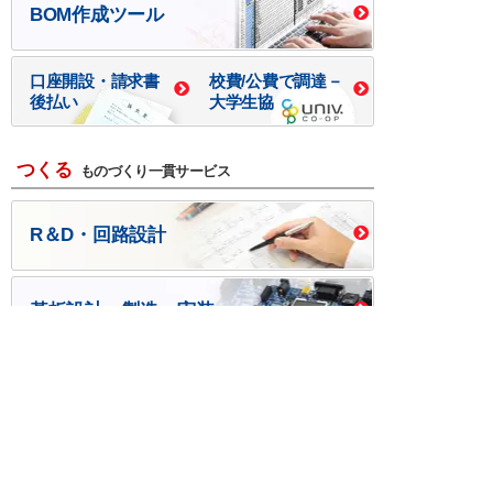
BOM作成ツール
口座開設・請求書
校費/公費で調達－
後払い
大学生協
つくる
ものづくり一貫サービス
R＆D・回路設計
基板設計・製造・実装
ケース・ハーネス加工
※掲載されている価格には消費税、各種手数料が含まれ
ておりません。別途消費税およびお支払方法に応じた