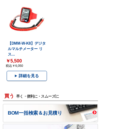
【DMM-W-K8】デジタ
ルマルチメーター リ
ス...
￥5,500
税込￥6,050
詳細を見る
買う
早く・便利に・スムーズに
BOM一括検索＆お見積り