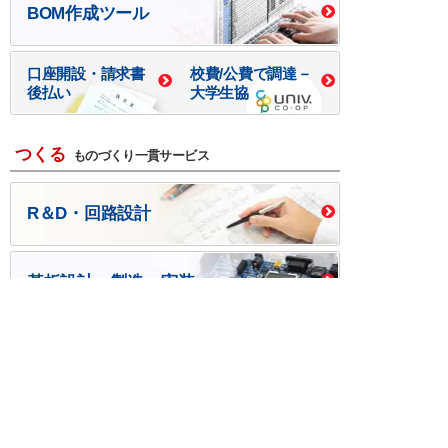
BOM作成ツール
口座開設・請求書
校費/公費で調達－
後払い
大学生協
つくる
ものづくり一貫サービス
R＆D・回路設計
基板設計・製造・実装
ケース・ハーネス加工
※掲載されている価格には消費税、各種手数料が含まれ
ておりません。別途消費税およびお支払方法に応じた