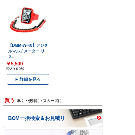
【DMM-W-K8】デジタ
ルマルチメーター リ
ス...
￥5,500
税込￥6,050
詳細を見る
買う
早く・便利に・スムーズに
BOM一括検索＆お見積り