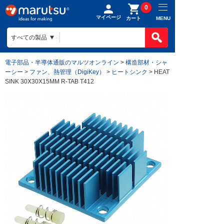
0
マイページ
MENU
カート
電子部品・半導体通販のマルツオンライン
>
構造部材・シャ
ーシー
>
ファン、熱管理（DigiKey）
>
ヒートシンク
> HEAT
SINK 30X30X15MM R-TAB T412