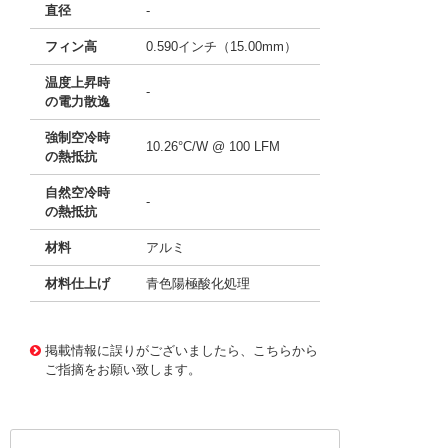
直径
-
フィン高
0.590インチ（15.00mm）
温度上昇時
-
の電力散逸
強制空冷時
10.26°C/W @ 100 LFM
の熱抵抗
自然空冷時
-
の熱抵抗
材料
アルミ
材料仕上げ
青色陽極酸化処理
11640186
!041! ATS-P1-170-C3-R0
掲載情報に誤りがございましたら、こちらから
ご指摘をお願い致します。