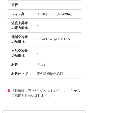
直径
-
フィン高
0.230インチ（5.84mm）
温度上昇時
-
の電力散逸
強制空冷時
18.94°C/W @ 100 LFM
の熱抵抗
自然空冷時
-
の熱抵抗
材料
アルミ
材料仕上げ
青色陽極酸化処理
11640371
!041! ATS-P1-39-C2-R0
掲載情報に誤りがございましたら、こちらから
ご指摘をお願い致します。