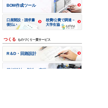
BOM作成ツール
口座開設・請求書
校費/公費で調達－
後払い
大学生協
つくる
ものづくり一貫サービス
R＆D・回路設計
基板設計・製造・実装
ケース・ハーネス加工
※掲載されている価格には消費税、各種手数料が含まれ