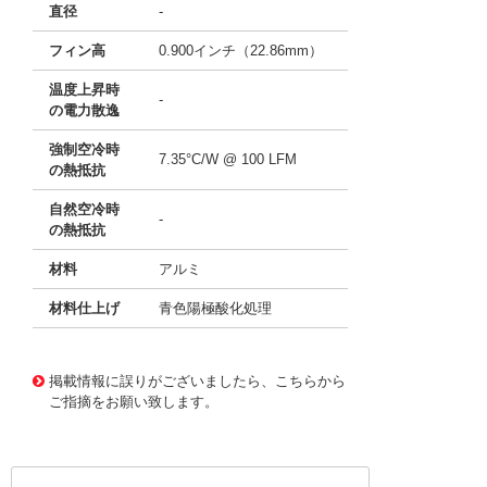
直径
-
フィン高
0.900インチ（22.86mm）
温度上昇時
-
の電力散逸
強制空冷時
7.35°C/W @ 100 LFM
の熱抵抗
自然空冷時
-
の熱抵抗
材料
アルミ
材料仕上げ
青色陽極酸化処理
11640381
!041! ATS-P1-42-C3-R0
掲載情報に誤りがございましたら、こちらから
ご指摘をお願い致します。