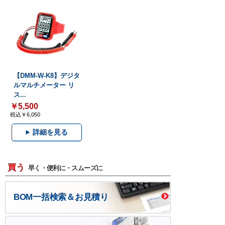
【DMM-W-K8】デジタ
ルマルチメーター リ
ス...
￥5,500
税込￥6,050
詳細を見る
買う
早く・便利に・スムーズに
BOM一括検索＆お見積り