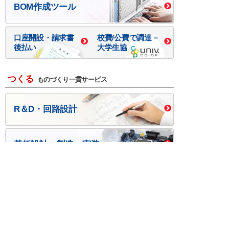
BOM作成ツール
口座開設・請求書
校費/公費で調達－
後払い
大学生協
つくる
ものづくり一貫サービス
R＆D・回路設計
基板設計・製造・実装
ケース・ハーネス加工
※掲載されている価格には消費税、各種手数料が含まれ
ておりません。別途消費税およびお支払方法に応じた