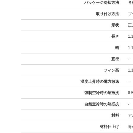
パッケージ冷却方法
各
取り付け方法
プ
形状
正
長さ
1
幅
1
直径
-
フィン高
1
温度上昇時の電力散逸
-
強制空冷時の熱抵抗
8.
自然空冷時の熱抵抗
-
材料
ア
材料仕上げ
青