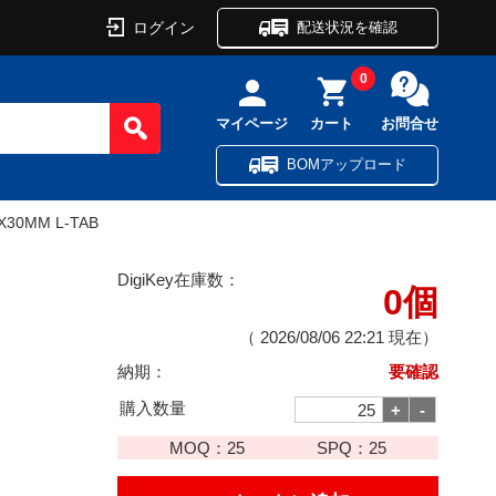
ログイン
配送状況を確認
0
マイページ
カート
お問合せ
BOMアップロード
X30MM L-TAB
DigiKey在庫数：
0個
（
2026/08/06 22:21
現在）
納期：
要確認
購入数量
MOQ：
25
SPQ：
25