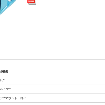
品概要
ルク
shPIN™
ップマウント、押出