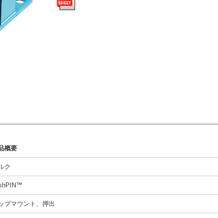
品概要
ルク
shPIN™
ップマウント、押出