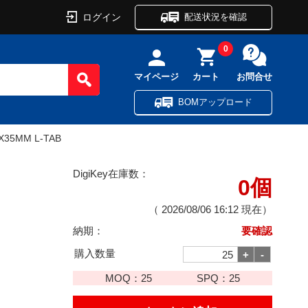
ログイン
配送状況を確認
0
マイページ
カート
お問合せ
BOMアップロード
X35MM L-TAB
DigiKey在庫数：
0個
（
2026/08/06 16:12
現在）
納期：
要確認
購入数量
MOQ：
25
SPQ：
25