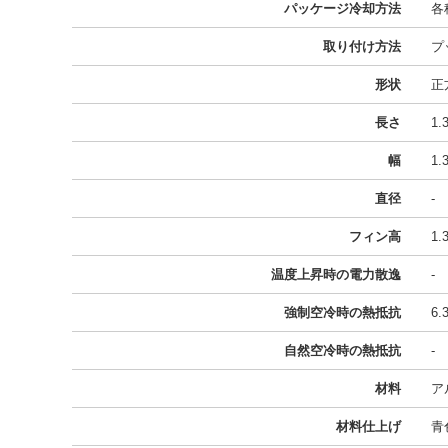
パッケージ冷却方法
各
取り付け方法
プ
形状
正
長さ
1
幅
1
直径
-
フィン高
1
温度上昇時の電力散逸
-
強制空冷時の熱抵抗
6.
自然空冷時の熱抵抗
-
材料
ア
材料仕上げ
青