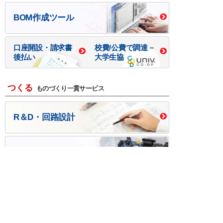
BOM作成ツール
口座開設・請求書
校費/公費で調達－
後払い
大学生協
つくる
ものづくり一貫サービス
R＆D・回路設計
基板設計・製造・実装
ケース・ハーネス加工
※掲載されている価格には消費税、各種手数料が含まれ