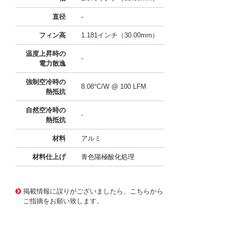
直径
-
フィン高
1.181インチ（30.00mm）
温度上昇時の
-
電力散逸
強制空冷時の
8.08°C/W @ 100 LFM
熱抵抗
自然空冷時の
-
熱抵抗
材料
アルミ
材料仕上げ
青色陽極酸化処理
11640522
!041! ATS-P1-89-C3-R0
掲載情報に誤りがございましたら、こちらから
ご指摘をお願い致します。