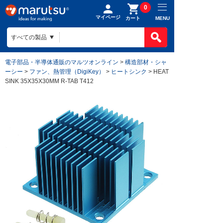
0
マイページ
MENU
カート
電子部品・半導体通販のマルツオンライン
>
構造部材・シャ
ーシー
>
ファン、熱管理（DigiKey）
>
ヒートシンク
> HEAT
SINK 35X35X30MM R-TAB T412