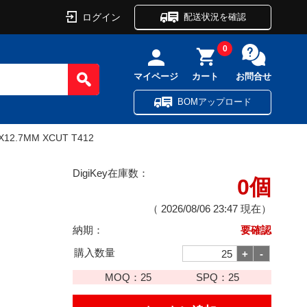
ログイン
配送状況を確認
0
マイページ
カート
お問合せ
BOMアップロード
X12.7MM XCUT T412
DigiKey在庫数：
0個
（
2026/08/06 23:47
現在）
納期：
要確認
購入数量
MOQ：
25
SPQ：
25