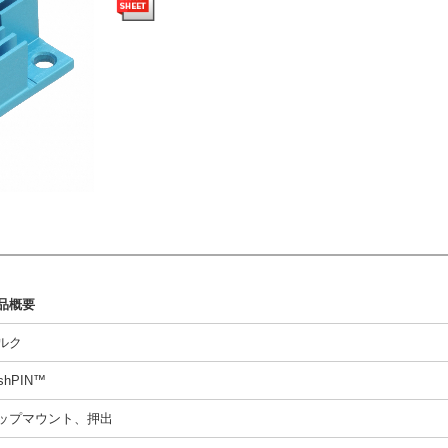
品概要
ルク
shPIN™
ップマウント、押出