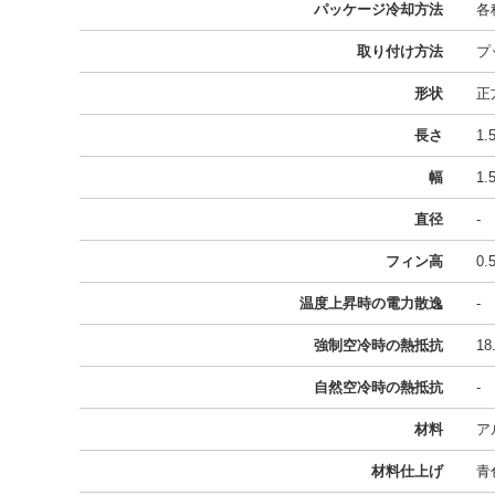
パッケージ冷却方法
各
取り付け方法
プ
形状
正
長さ
1
幅
1
直径
-
フィン高
0
温度上昇時の電力散逸
-
強制空冷時の熱抵抗
18
自然空冷時の熱抵抗
-
材料
ア
材料仕上げ
青