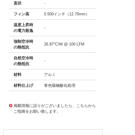
直径
-
フィン高
0.500インチ（12.70mm）
温度上昇時
-
の電力散逸
強制空冷時
26.97°C/W @ 100 LFM
の熱抵抗
自然空冷時
-
の熱抵抗
材料
アルミ
材料仕上げ
青色陽極酸化処理
11640616
!041! ATS-P2-110-C1-R1
掲載情報に誤りがございましたら、こちらから
ご指摘をお願い致します。