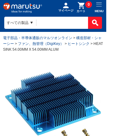
0
マイページ
MENU
カート
電子部品・半導体通販のマルツオンライン
>
構造部材・シャ
ーシー
>
ファン、熱管理（DigiKey）
>
ヒートシンク
> HEAT
SINK 54.00MM X 54.00MM ALUM