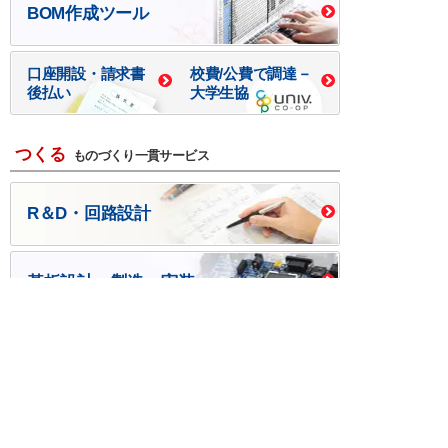
BOM作成ツール
口座開設・請求書
校費/公費で調達－
後払い
大学生協
つくる
ものづくり一貫サービス
R＆D・回路設計
基板設計・製造・実装
ケース・ハーネス加工
※掲載されている価格には消費税、各種手数料が含まれ
ておりません。別途消費税およびお支払方法に応じた