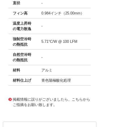
直径
-
フィン高
0.984インチ（25.00mm）
温度上昇時
-
の電力散逸
強制空冷時
5.71°C/W @ 100 LFM
の熱抵抗
自然空冷時
-
の熱抵抗
材料
アルミ
材料仕上げ
青色陽極酸化処理
11640729
!041! ATS-P2-144-C3-R0
掲載情報に誤りがございましたら、こちらから
ご指摘をお願い致します。