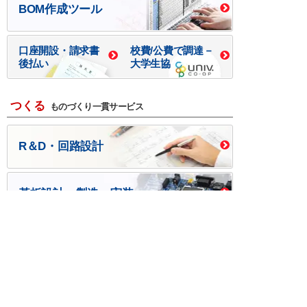
BOM作成ツール
口座開設・請求書
校費/公費で調達－
後払い
大学生協
つくる
ものづくり一貫サービス
R＆D・回路設計
基板設計・製造・実装
ケース・ハーネス加工
※掲載されている価格には消費税、各種手数料が含まれ
ておりません。別途消費税およびお支払方法に応じた