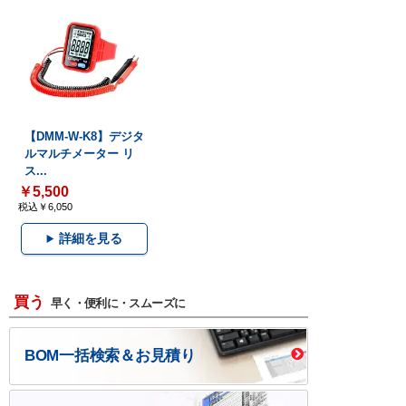
【DMM-W-K8】デジタ
ルマルチメーター リ
ス...
￥5,500
税込￥6,050
詳細を見る
買う
早く・便利に・スムーズに
BOM一括検索＆お見積り