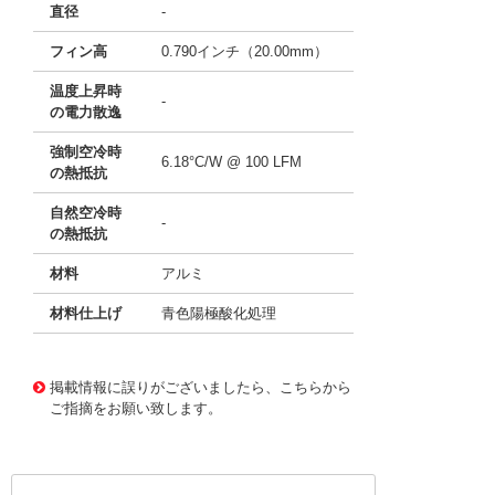
直径
-
フィン高
0.790インチ（20.00mm）
温度上昇時
-
の電力散逸
強制空冷時
6.18°C/W @ 100 LFM
の熱抵抗
自然空冷時
-
の熱抵抗
材料
アルミ
材料仕上げ
青色陽極酸化処理
11640742
!041! ATS-P2-149-C1-R0
掲載情報に誤りがございましたら、こちらから
ご指摘をお願い致します。