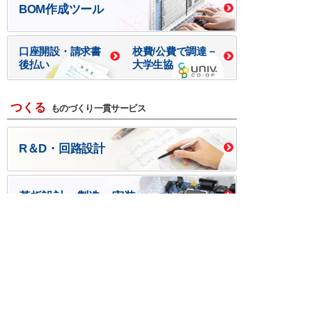
BOM作成ツール
口座開設・請求書
校費/公費で調達－
後払い
大学生協
つくる
ものづくり一貫サービス
R＆D・回路設計
基板設計・製造・実装
ケース・ハーネス加工
※掲載されている価格には消費税、各種手数料が含まれ
ておりません。別途消費税およびお支払方法に応じた