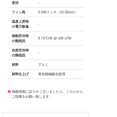
直径
-
フィン高
0.590インチ（15.00mm）
温度上昇時
-
の電力散逸
強制空冷時
8.73°C/W @ 100 LFM
の熱抵抗
自然空冷時
-
の熱抵抗
材料
アルミ
材料仕上げ
青色陽極酸化処理
11640834
!041! ATS-P2-176-C3-R0
掲載情報に誤りがございましたら、こちらから
ご指摘をお願い致します。