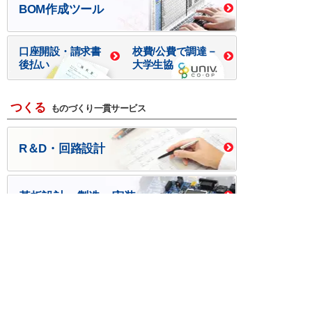
BOM作成ツール
口座開設・請求書
校費/公費で調達－
後払い
大学生協
つくる
ものづくり一貫サービス
R＆D・回路設計
基板設計・製造・実装
ケース・ハーネス加工
※掲載されている価格には消費税、各種手数料が含まれ
ておりません。別途消費税およびお支払方法に応じた