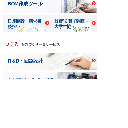
BOM作成ツール
口座開設・請求書
校費/公費で調達－
後払い
大学生協
つくる
ものづくり一貫サービス
R＆D・回路設計
基板設計・製造・実装
ケース・ハーネス加工
※掲載されている価格には消費税、各種手数料が含まれ
ておりません。別途消費税およびお支払方法に応じた