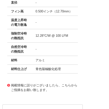
直径
-
フィン高
0.500インチ（12.70mm）
温度上昇時
-
の電力散逸
強制空冷時
12.28°C/W @ 100 LFM
の熱抵抗
自然空冷時
-
の熱抵抗
材料
アルミ
材料仕上げ
青色陽極酸化処理
11640966
!041! ATS-P2-27-C3-R0
掲載情報に誤りがございましたら、こちらから
ご指摘をお願い致します。