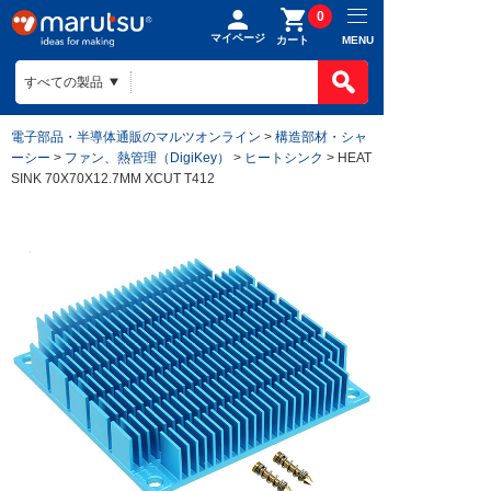
0
マイページ
MENU
カート
電子部品・半導体通販のマルツオンライン
>
構造部材・シャ
ーシー
>
ファン、熱管理（DigiKey）
>
ヒートシンク
> HEAT
SINK 70X70X12.7MM XCUT T412