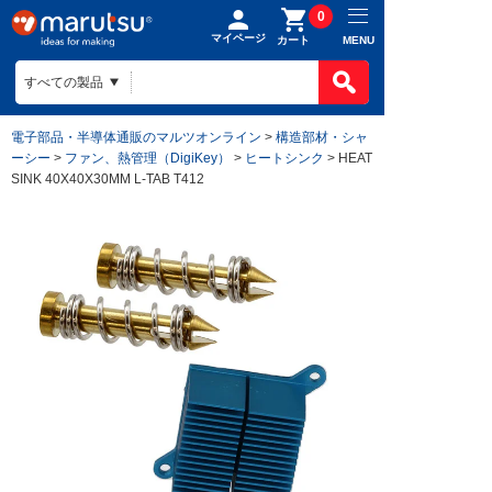
0
マイページ
MENU
カート
電子部品・半導体通販のマルツオンライン
>
構造部材・シャ
ーシー
>
ファン、熱管理（DigiKey）
>
ヒートシンク
> HEAT
SINK 40X40X30MM L-TAB T412