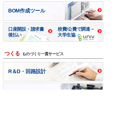
BOM作成ツール
口座開設・請求書
校費/公費で調達－
後払い
大学生協
つくる
ものづくり一貫サービス
R＆D・回路設計
基板設計・製造・実装
ケース・ハーネス加工
※掲載されている価格には消費税、各種手数料が含まれ