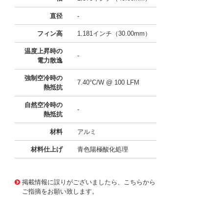
直径
-
フィン高
1.181インチ（30.00mm）
温度上昇時の
-
電力散逸
強制空冷時の
7.40°C/W @ 100 LFM
熱抵抗
自然空冷時の
-
熱抵抗
材料
アルミ
材料仕上げ
青色陽極酸化処理
11641080
!041! ATS-P2-65-C3-R0
掲載情報に誤りがございましたら、こちらから
ご指摘をお願い致します。