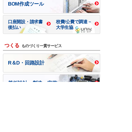
BOM作成ツール
口座開設・請求書
校費/公費で調達－
後払い
大学生協
つくる
ものづくり一貫サービス
R＆D・回路設計
基板設計・製造・実装
ケース・ハーネス加工
※掲載されている価格には消費税、各種手数料が含まれ
ておりません。別途消費税およびお支払方法に応じた