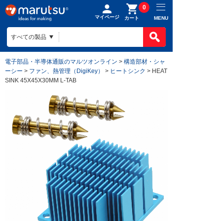
0
マイページ
MENU
カート
電子部品・半導体通販のマルツオンライン
>
構造部材・シャ
ーシー
>
ファン、熱管理（DigiKey）
>
ヒートシンク
> HEAT
SINK 45X45X30MM L-TAB