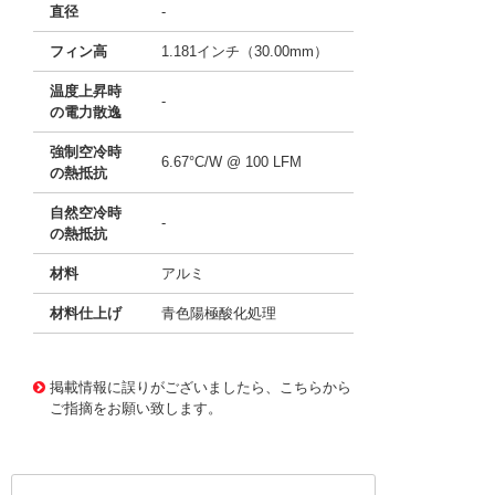
直径
-
フィン高
1.181インチ（30.00mm）
温度上昇時
-
の電力散逸
強制空冷時
6.67°C/W @ 100 LFM
の熱抵抗
自然空冷時
-
の熱抵抗
材料
アルミ
材料仕上げ
青色陽極酸化処理
11641096
!041! ATS-P2-71-C1-R0
掲載情報に誤りがございましたら、こちらから
ご指摘をお願い致します。