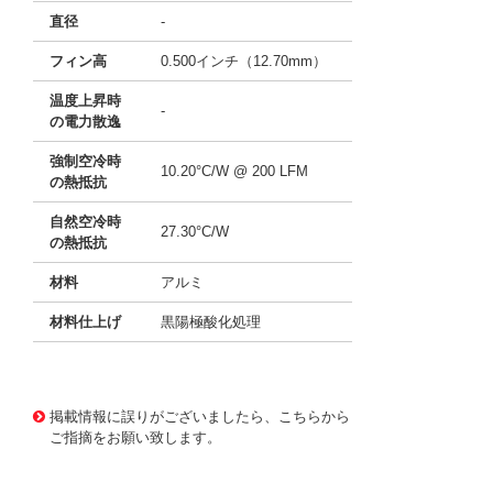
直径
-
フィン高
0.500インチ（12.70mm）
温度上昇時
-
の電力散逸
強制空冷時
10.20°C/W @ 200 LFM
の熱抵抗
自然空冷時
27.30°C/W
の熱抵抗
材料
アルミ
材料仕上げ
黒陽極酸化処理
11641246 0000000201561937
!041! ATS-PCB106
4
掲載情報に誤りがございましたら、こちらから
ご指摘をお願い致します。