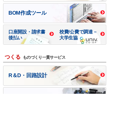
BOM作成ツール
口座開設・請求書
校費/公費で調達－
後払い
大学生協
つくる
ものづくり一貫サービス
R＆D・回路設計
基板設計・製造・実装
ケース・ハーネス加工