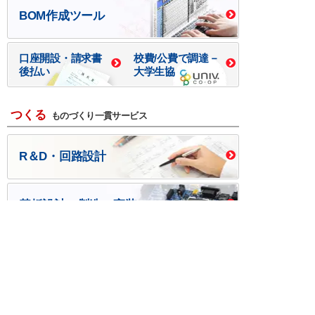
BOM作成ツール
口座開設・請求書
校費/公費で調達－
後払い
大学生協
つくる
ものづくり一貫サービス
R＆D・回路設計
基板設計・製造・実装
ケース・ハーネス加工
※掲載されている価格には消費税、各種手数料が含まれ