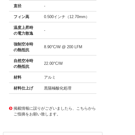
直径
-
フィン高
0.500インチ（12.70mm）
温度上昇時
-
の電力散逸
強制空冷時
8.90°C/W @ 200 LFM
の熱抵抗
自然空冷時
22.00°C/W
の熱抵抗
材料
アルミ
材料仕上げ
黒陽極酸化処理
11641262
!041! ATS-PCBT1078
掲載情報に誤りがございましたら、こちらから
ご指摘をお願い致します。