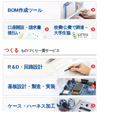
BOM作成ツール
口座開設・請求書
校費/公費で調達－
後払い
大学生協
つくる
ものづくり一貫サービス
R＆D・回路設計
基板設計・製造・実装
ケース・ハーネス加工
※掲載されている価格には消費税、各種手数料が含まれ