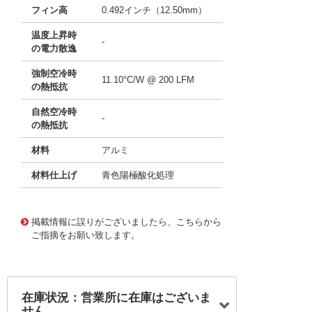
フィン高
0.492インチ（12.50mm）
温度上昇時
-
の電力散逸
強制空冷時
11.10°C/W @ 200 LFM
の熱抵抗
自然空冷時
-
の熱抵抗
材料
アルミ
材料仕上げ
青色陽極酸化処理
11641344
!041! ATS-X50170G-C1-R0
掲載情報に誤りがございましたら、こちらから
ご指摘をお願い致します。
在庫状況：営業所に在庫はございま
せん。