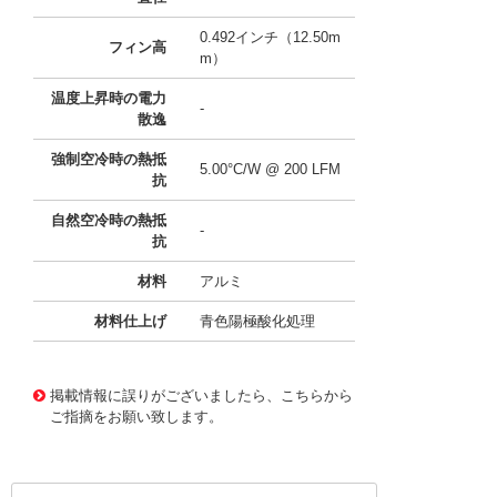
0.492インチ（12.50m
フィン高
m）
温度上昇時の電力
-
散逸
強制空冷時の熱抵
5.00°C/W @ 200 LFM
抗
自然空冷時の熱抵
-
抗
材料
アルミ
材料仕上げ
青色陽極酸化処理
11641428
!041! ATS-X53375G-C1-R0
掲載情報に誤りがございましたら、こちらから
ご指摘をお願い致します。