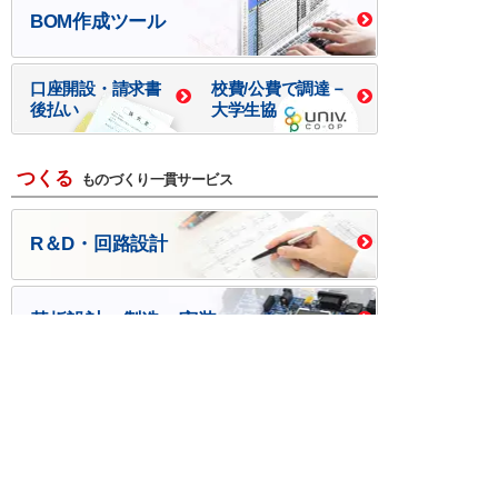
BOM作成ツール
口座開設・請求書
校費/公費で調達－
後払い
大学生協
つくる
ものづくり一貫サービス
R＆D・回路設計
基板設計・製造・実装
ケース・ハーネス加工
※掲載されている価格には消費税、各種手数料が含まれ