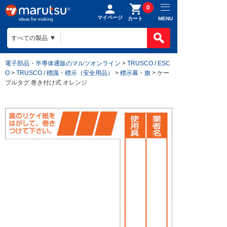
0
マイページ
MENU
カート
電子部品・半導体通販のマルツオンライン
>
TRUSCO / ESC
O
>
TRUSCO / 標識・標示（安全用品）
>
標示幕・旗
> ケー
ブルタグ 巻き付け式 オレンジ