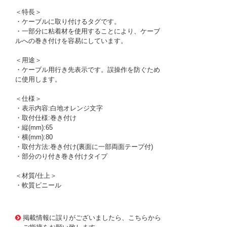
＜特長＞
・ケーブルに取り付けるタグです。
・一部分に粘着材を使用することにより、ケーブ
ルへの巻き付けを容易にしています。
＜用途＞
・ケーブル用行き先表示です。誤操作を防ぐため
に使用します。
＜仕様＞
・表示内容:白地オレンジ文字
・取付仕様:巻き付け
・縦(mm):65
・横(mm):80
・取付方法:巻き付け(裏面に一部両面テープ付)
・部分のり付き巻き付けタイプ
＜材質/仕上＞
・軟質ビニール
1164364
!095! 29-G
掲載情報に誤りがございましたら、こちらから