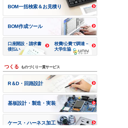
BOM一括検索＆お見積り
BOM作成ツール
口座開設・請求書
校費/公費で調達－
後払い
大学生協
つくる
ものづくり一貫サービス
R＆D・回路設計
基板設計・製造・実装
ケース・ハーネス加工