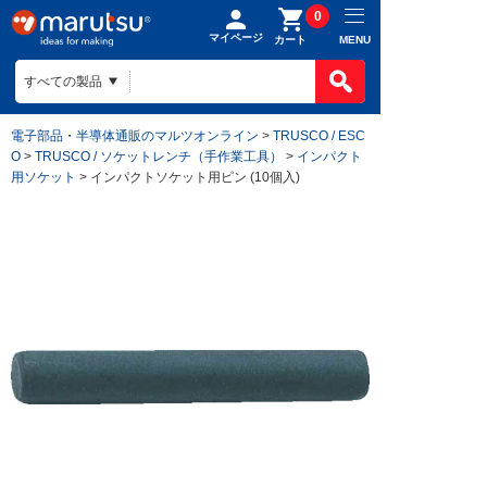
0
マイページ
MENU
カート
電子部品・半導体通販のマルツオンライン
>
TRUSCO / ESC
O
>
TRUSCO / ソケットレンチ（手作業工具）
>
インパクト
用ソケット
> インパクトソケット用ピン (10個入)