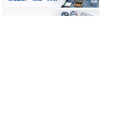
ケース・ハーネス加工
※掲載されている価格には消費税、各種手数料が含まれ
ておりません。別途消費税およびお支払方法に応じた
手数料が必要になります。
※このホームページに掲載されている、記事・写真の一
部または全部をそのまま、または改変して利用・転
載・転用することを禁じます。
※商品によって販売価格が店頭価格と異なる場合がござ
います。
※弊社ではお客様が商品を選びやすくするためにデータ
シートの提供や技術情報、商品画像の表示を行ってい
ます。
しかしさまざまな事情により、これらの情報がすべて
正確であることを弊社が保証することはできません。
商品の正確な仕様等は各メーカーの最新のデータシー
トで確認して頂きますようお願いいたします。