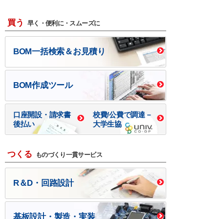
買う
早く・便利に・スムーズに
BOM一括検索＆お見積り
BOM作成ツール
口座開設・請求書
校費/公費で調達－
後払い
大学生協
つくる
ものづくり一貫サービス
R＆D・回路設計
基板設計・製造・実装