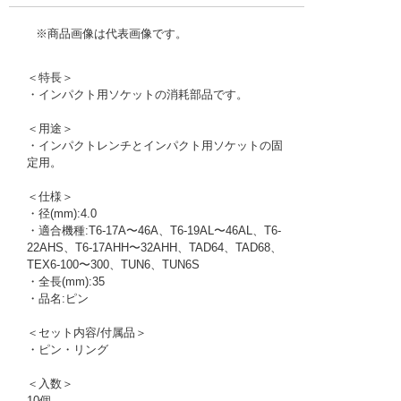
※商品画像は代表画像です。
＜特長＞
・インパクト用ソケットの消耗部品です。
＜用途＞
・インパクトレンチとインパクト用ソケットの固
定用。
＜仕様＞
・径(mm):4.0
・適合機種:T6-17A〜46A、T6-19AL〜46AL、T6-
22AHS、T6-17AHH〜32AHH、TAD64、TAD68、
TEX6-100〜300、TUN6、TUN6S
・全長(mm):35
・品名:ピン
＜セット内容/付属品＞
・ピン・リング
＜入数＞
10個