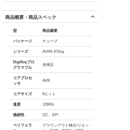
商品概要・商品スペック
型
商品概要
パッケージ
チューブ
シリーズ
AVR® ATtiny
DigiKeyプロ
未検証
グラマブル
コアプロセ
AVR
ッサ
コアサイズ
8ビット
速度
12MHz
接続性
I2C、SPI
ペリフェラ
ブラウンアウト検出/リセッ