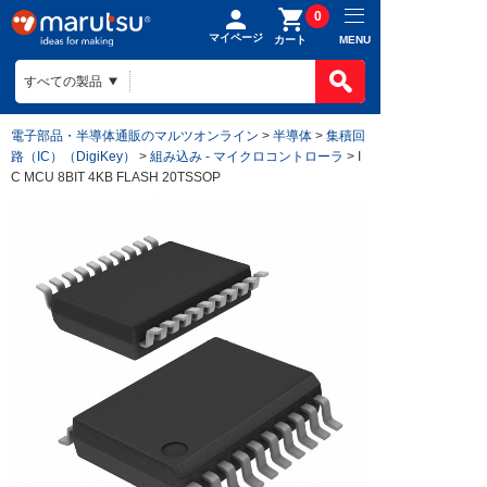
0
マイページ
MENU
カート
電子部品・半導体通販のマルツオンライン
>
半導体
>
集積回
路（IC）（DigiKey）
>
組み込み - マイクロコントローラ
> I
C MCU 8BIT 4KB FLASH 20TSSOP