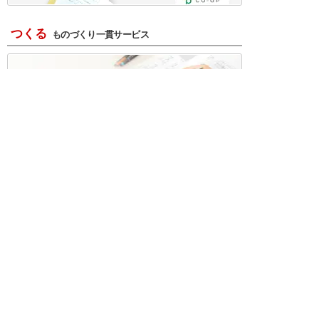
つくる
ものづくり一貫サービス
R＆D・回路設計
基板設計・製造・実装
ケース・ハーネス加工
※掲載されている価格には消費税、各種手数料が含まれ
ておりません。別途消費税およびお支払方法に応じた
手数料が必要になります。
※このホームページに掲載されている、記事・写真の一
部または全部をそのまま、または改変して利用・転
載・転用することを禁じます。