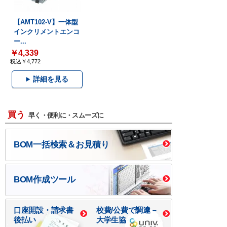
【AMT102-V】一体型
インクリメントエンコ
ー...
￥4,339
税込￥4,772
詳細を見る
買う
早く・便利に・スムーズに
BOM一括検索＆お見積り
BOM作成ツール
口座開設・請求書
校費/公費で調達－
後払い
大学生協