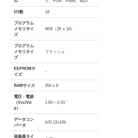
ル
ト、POR、PWM、WDT
I/O数
18
プログラム
メモリサイ
4KB（2K x 16）
ズ
プログラム
メモリタイ
フラッシュ
プ
EEPROMサ
-
イズ
RAMサイズ
256 x 8
電圧 - 電源
（Vcc/Vd
1.8V～5.5V
d）
データコン
A/D 12x10b
バータ
発振器タイ