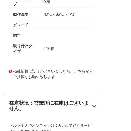
内蔵
プ
動作温度
-40°C～85°C（TA）
グレード
-
認定
-
取り付けタ
面実装
イプ
11645651
!041! ATTINY40-XU
掲載情報に誤りがございましたら、こちらから
ご指摘をお願い致します。
在庫状況：営業所に在庫はございま
せん。
マルツ全店でオンライン注文&店頭受取りサービ