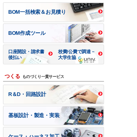
BOM一括検索＆お見積り
BOM作成ツール
口座開設・請求書
校費/公費で調達－
後払い
大学生協
つくる
ものづくり一貫サービス
R＆D・回路設計
基板設計・製造・実装
ケース・ハーネス加工