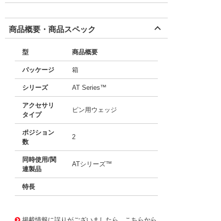
商品概要・商品スペック
型
商品概要
パッケージ
箱
シリーズ
AT Series™
アクセサリ
ピン用ウェッジ
タイプ
ポジション
2
数
同時使用/関
ATシリーズ™
連製品
特長
11650972
!041! AW2P-B
掲載情報に誤りがございましたら、こちらから