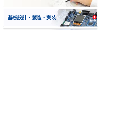
基板設計・製造・実装
ケース・ハーネス加工
※掲載されている価格には消費税、各種手数料が含まれ
ておりません。別途消費税およびお支払方法に応じた
手数料が必要になります。
※このホームページに掲載されている、記事・写真の一
部または全部をそのまま、または改変して利用・転
載・転用することを禁じます。
※商品によって販売価格が店頭価格と異なる場合がござ
います。
※弊社ではお客様が商品を選びやすくするためにデータ
シートの提供や技術情報、商品画像の表示を行ってい
ます。
しかしさまざまな事情により、これらの情報がすべて