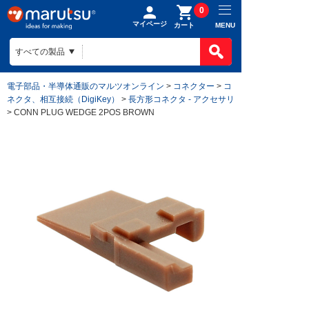
0
マイページ
MENU
カート
電子部品・半導体通販のマルツオンライン
>
コネクター
>
コ
ネクタ、相互接続（DigiKey）
>
長方形コネクタ - アクセサリ
> CONN PLUG WEDGE 2POS BROWN