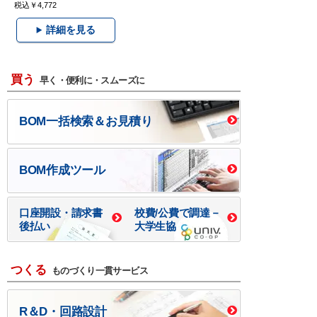
税込￥4,772
詳細を見る
買う
早く・便利に・スムーズに
BOM一括検索＆お見積り
BOM作成ツール
口座開設・請求書
校費/公費で調達－
後払い
大学生協
つくる
ものづくり一貫サービス
R＆D・回路設計