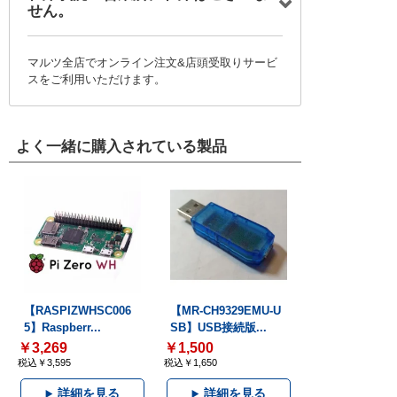
せん。
マルツ全店でオンライン注文&店頭受取りサービ
スをご利用いただけます。
よく一緒に購入されている製品
【RASPIZWHSC006
【MR-CH9329EMU-U
5】Raspberr...
SB】USB接続版...
￥3,269
￥1,500
税込￥3,595
税込￥1,650
詳細を見る
詳細を見る