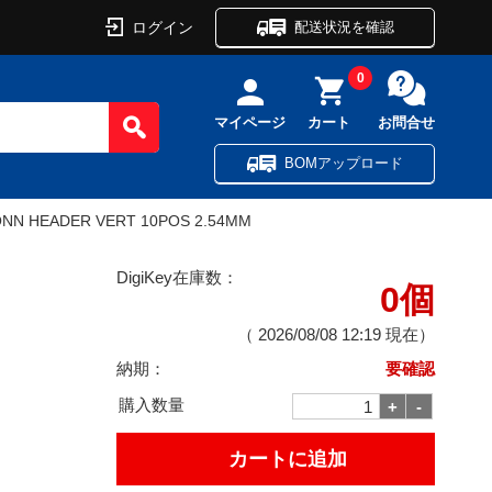
ログイン
配送状況を確認
0
マイページ
カート
お問合せ
BOMアップロード
NN HEADER VERT 10POS 2.54MM
DigiKey在庫数：
0個
（
2026/08/08 12:19
現在）
納期：
要確認
購入数量