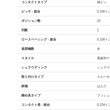
コンタクトタイプ
雄ピン
ピッチ - 嵌合
0.100
ポジション数
10
列数
2
ロースペーシング - 嵌合
0.100
負荷極数
全
スタイル
基板対ケ
シュラウディング
シュラウ
取り付けタイプ
スルーホ
終端
はんだ
締め具タイプ
プッシュ
コンタクト長 - 嵌合
0.224