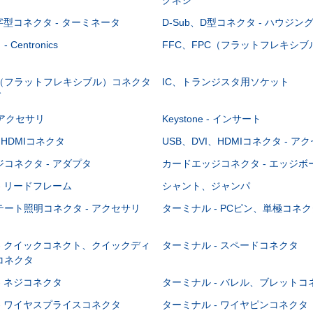
-字型コネクタ - ターミネータ
D-Sub、D型コネクタ - ハウジン
Centronics
FFC、FPC（フラットフレキシ
C（フラットフレキシブル）コネクタ
IC、トランジスタ用ソケット
グ
 - アクセサリ
Keystone - インサート
、HDMIコネクタ
USB、DVI、HDMIコネクタ - ア
コネクタ - アダプタ
カードエッジコネクタ - エッジ
- リードフレーム
シャント、ジャンパ
ート照明コネクタ - アクセサリ
ターミナル - PCピン、単極コネク
- クイックコネクト、クイックディ
ターミナル - スペードコネクタ
コネクタ
- ネジコネクタ
ターミナル - バレル、ブレットコ
- ワイヤスプライスコネクタ
ターミナル - ワイヤピンコネクタ