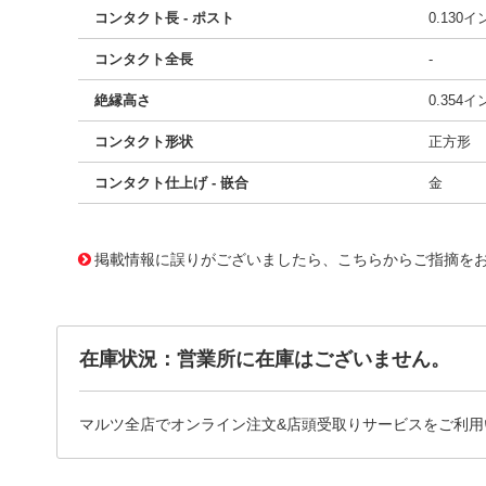
コンタクト長 - ポスト
0.130
コンタクト全長
-
絶縁高さ
0.354
コンタクト形状
正方形
コンタクト仕上げ - 嵌合
金
11651791
!041! AWHW 10G-0202-T
掲載情報に誤りがございましたら、こちらからご指摘を
在庫状況：営業所に在庫はございません。
マルツ全店でオンライン注文&店頭受取りサービスをご利用