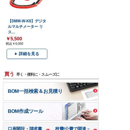
【DMM-W-K8】デジタ
ルマルチメーター リ
ス...
￥5,500
税込￥6,050
詳細を見る
買う
早く・便利に・スムーズに
BOM一括検索＆お見積り
BOM作成ツール
口座開設・請求書
校費/公費で調達－