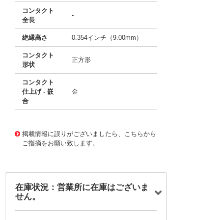
コンタクト
-
全長
絶縁高さ
0.354インチ（9.00mm）
コンタクト
正方形
形状
コンタクト
仕上げ - 嵌
金
合
11651914
!041! AWHW26G-0202-T-R
掲載情報に誤りがございましたら、こちらから
ご指摘をお願い致します。
在庫状況：営業所に在庫はございま
せん。