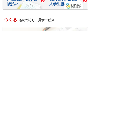
後払い
大学生協
つくる
ものづくり一貫サービス
R＆D・回路設計
基板設計・製造・実装
ケース・ハーネス加工
※掲載されている価格には消費税、各種手数料が含まれ
ておりません。別途消費税およびお支払方法に応じた
手数料が必要になります。
※このホームページに掲載されている、記事・写真の一
部または全部をそのまま、または改変して利用・転