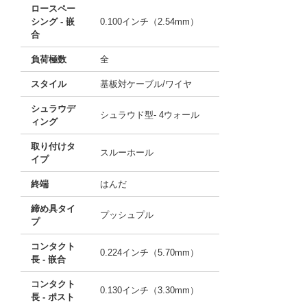
ロースペー
シング - 嵌
0.100インチ（2.54mm）
合
負荷極数
全
スタイル
基板対ケーブル/ワイヤ
シュラウデ
シュラウド型- 4ウォール
ィング
取り付けタ
スルーホール
イプ
終端
はんだ
締め具タイ
プッシュプル
プ
コンタクト
0.224インチ（5.70mm）
長 - 嵌合
コンタクト
0.130インチ（3.30mm）
長 - ポスト