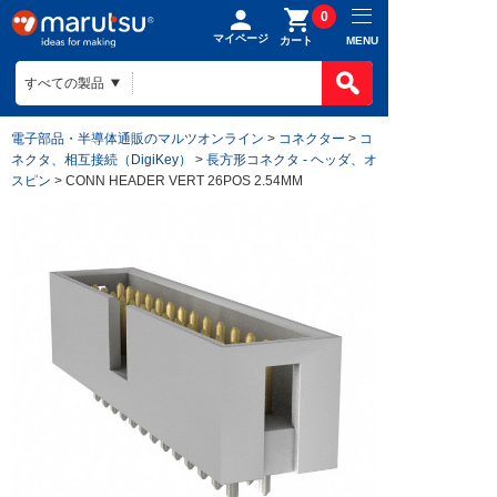
0
マイページ
MENU
カート
電子部品・半導体通販のマルツオンライン
>
コネクター
>
コ
ネクタ、相互接続（DigiKey）
>
長方形コネクタ - ヘッダ、オ
スピン
> CONN HEADER VERT 26POS 2.54MM