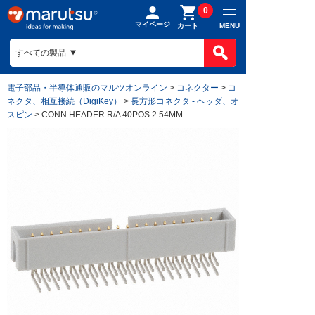
0
マイページ
MENU
カート
電子部品・半導体通販のマルツオンライン
>
コネクター
>
コ
ネクタ、相互接続（DigiKey）
>
長方形コネクタ - ヘッダ、オ
スピン
> CONN HEADER R/A 40POS 2.54MM