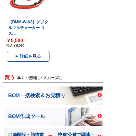
【DMM-W-K8】デジタ
ルマルチメーター リ
ス...
￥5,500
税込￥6,050
詳細を見る
買う
早く・便利に・スムーズに
BOM一括検索＆お見積り
BOM作成ツール
口座開設・請求書
校費/公費で調達－