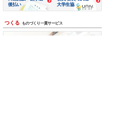
後払い
大学生協
つくる
ものづくり一貫サービス
R＆D・回路設計
基板設計・製造・実装
ケース・ハーネス加工
※掲載されている価格には消費税、各種手数料が含まれ
ておりません。別途消費税およびお支払方法に応じた
手数料が必要になります。
※このホームページに掲載されている、記事・写真の一
部または全部をそのまま、または改変して利用・転